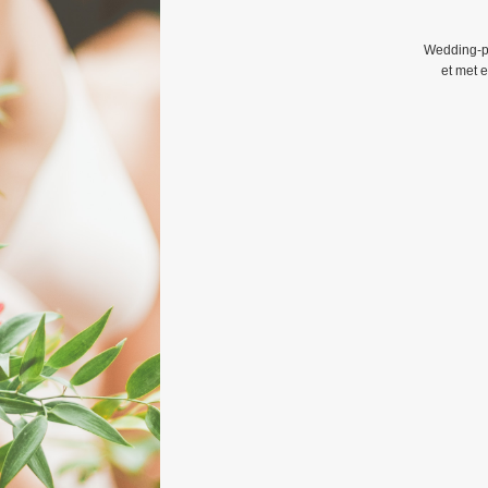
Wedding-pl
et met 